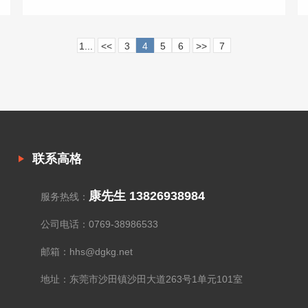
1...
<<
3
4
5
6
>>
7
联系高格
康先生 13826938984
服务热线：
公司电话：0769-38986533
邮箱：hhs@dgkg.net
地址：东莞市沙田镇沙田大道263号1单元101室