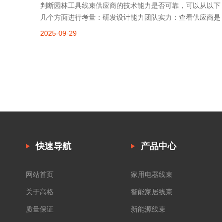
判断园林工具线束供应商的技术能力是否可靠，可以从以下
几个方面进行考量：研发设计能力团队实力：查看供应商是
否有专业的研发团队，团队成员的专业背景和行业经验是否
2025-09-29
丰富。例如，是否有电气工程师、机械工程师等专业人员，
能否根据园林工具的特殊需求进行定
快速导航
产品中心
网站首页
家用电器线束
关于高格
智能家居线束
质量保证
新能源线束