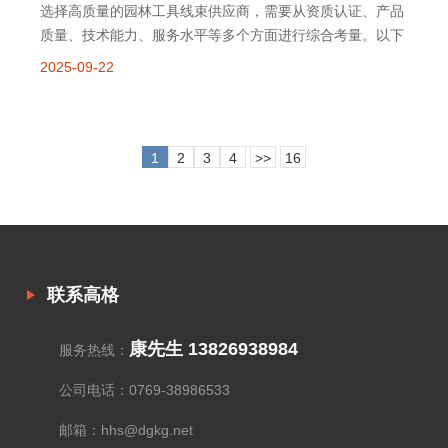
选择高质量的园林工具线束供应商，需要从资质认证、产品
质量、技术能力、服务水平等多个方面进行综合考量。以下
是具体的选择要点：资质与认证行业标准认证：确保供应商
2025-09-22
的产品符合相关国家标准和行业规范，如 GB/T 3883.1《手
持式电动工具》、GB
1
2
3
4
>>
16
联系高格
康先生 13826938984
服务热线：
公司电话：0769-38986533
邮箱：hhs@dgkg.net