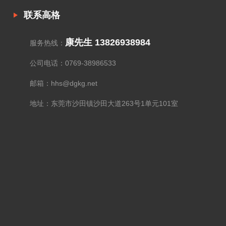
联系高格
康先生 13826938984
服务热线：
公司电话：0769-38986533
邮箱：hhs@dgkg.net
地址：东莞市沙田镇沙田大道263号1单元101室