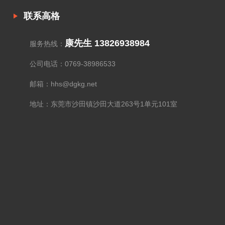
联系高格
康先生 13826938984
服务热线：
公司电话：0769-38986533
邮箱：hhs@dgkg.net
地址：东莞市沙田镇沙田大道263号1单元101室